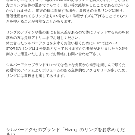
方はリング自体の重さでぐらつく、緩い等の経験をしたことがある方がいる
かもしれません。 前述の様に着脱する場合、裏抜きのあるリングに限り、
普段使用されてるリングより0.5号から１号程サイズを下げることでぐらつ
きを抑えることが可能なことがあります。
リングのデザインや指の形にも個人差があるので体にフィットするものをお
求めの方は是非アトリエまでお越しください。
体に合ったシルバーアクセを末永くお使い頂くためにHizmではWEB
STOREのリングは１号刻みとなっておりますがご要望がありましたら0.5号
刻みでご用意いたしますのでお気軽にお問い合わせ下さい。
シルバーアクセ
ブランド
“Hizm”では色々な角度から造形を楽しんで頂くた
め通常のアイテムよりボリュームのある立体的なアクセサリーが多いため、
リングには裏抜きを施してあります。
シルバーアクセのブランド「Hizm」のリングをお求めくだ
さい