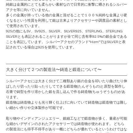
純銀は金属的にとても柔らかい素材なので日常的に衝撃に晒されるシルバー
アクセ等に向いていません。
多くの金属が持っている他の金属と混ぜることで１００％純粋な金属より硬
くなるという性質を利用して銀は古来よりアクセサリーや調度品の素材とし
て使用されています。
925の他にもSV、SV925、SILVER、SILVER925、STERLING、STERLING
SILVERとも表記されることがりますが全て同じ含有率92.5%の銀合金である
ことを表記しています。 シルバーアクセのブランド“Hizm”ではSILVERと表
記されている場合は925を使用しています。
大きく分けて２つの製造法〜鋳造と鍛造について〜
シルバーアクセ
には大きく分けて二種類あり銀の合金を叩いたり曲げたり伸
ばしたり切ったり貼ったりしてできる鍛造物(たんぞうもの)と原型を製作し
石膏で鋳型を作り溶かした銀を流し込んで作る鋳造物(ちゅうぞうもの)があ
ります。
鍛造物は鋳造物よりも光り輝く仕上げに向いていて鋳造物は鍛造物では難し
い細かい作りや立体製作が可能です。
彫り物やインディアンジュエリー、銀細工などで鍛造物が多く、量産が可能
な細かいデザインのされたアクセサリーでは鋳造物が使われます。 どちら
の製造法にも得手不得手があり一概にどちらが優れているというわけではな