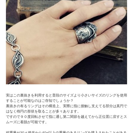
実はこの裏抜きを利用すると普段のサイズより小さいサイズのリングを使用
することが可能なのはご存知でしょうか？
裏抜きの有るリングはその構造上、実際に指に接触し支えてる部分は真円で
はなく楕円の形状を取ることが多々あります。
ですので９０度回転させて指に通し第二関節を越えてから正位置に戻すとス
ムーズに着脱が可能です。
総重量が30ｇ後半から40g以上の重量のあるリングを購入されたことがある