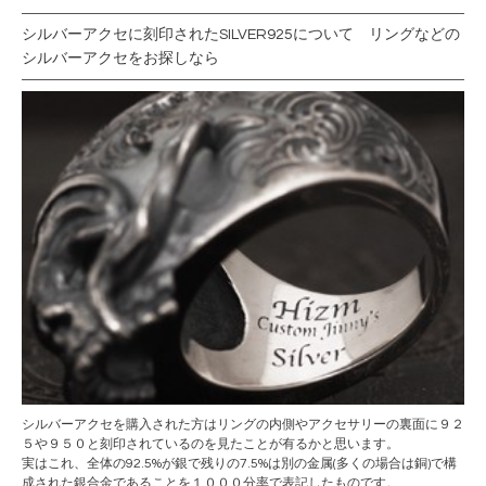
シルバーアクセに刻印されたSILVER925について リングなどの
シルバーアクセをお探しなら
シルバーアクセ
を購入された方はリングの内側やアクセサリーの裏面に９２
５や９５０と刻印されているのを見たことが有るかと思います。
実はこれ、全体の92.5%が銀で残りの7.5%は別の金属(多くの場合は銅)で構
成された銀合金であることを１０００分率で表記したものです。