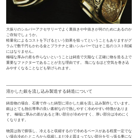
大振りの
シルバーアクセサリー
でよく裏抜きや中抜きが何のためにあるのか
ご存知でしょうか。
軽量化によるコストを下げるという効果を狙ってということもありますがグ
ラムで数千円もかわる金とプラチナと違いシルバーではそこ迄のコスト削減
にはなりません。
極端な厚みの差を作らないということは鋳造で欠陥なく正確に物を造る上で
重要なファクターであることが主な理由です。 塊になるほど空気を巻き込
みやすくなることなども挙げられます。
溶かした銀を流し込み製造する鋳造について
鋳造物の場合、石膏で作った鋳型に溶かした銀を流し込み製作しています。
銀はとても熱伝導率の良い素材なので熱しやすく冷めやすい特徴がありま
す。 極端に厚みの差があると薄い部分が冷めやすく、厚い部分は冷めにく
くなります。
物質は熱で膨張し、冷えると収縮するので冷めるペースがある程度一定でな
い場合冷めたところから収縮しまだ冷え固まってない部分を引っ張る事にな